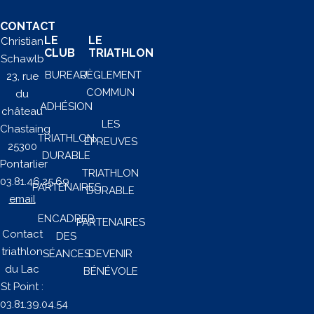
CONTACT
LE
LE
Christian
CLUB
TRIATHLON
Schawlb
BUREAU
RÈGLEMENT
23, rue
COMMUN
du
ADHÉSION
château
LES
Chastaing
TRIATHLON
ÉPREUVES
25300
DURABLE
Pontarlier
TRIATHLON
03.81.46.25.69
PARTENAIRES
DURABLE
email
ENCADRER
PARTENAIRES
Contact
DES
triathlon
SÉANCES
DEVENIR
du Lac
BÉNÉVOLE
St Point :
03.81.39.04.54